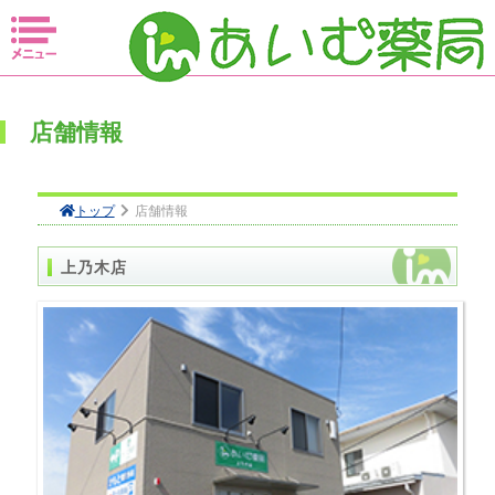
閉じる
プ
店舗情報
情報
情報
トップ
店舗情報
医療
上乃木店
について
情報